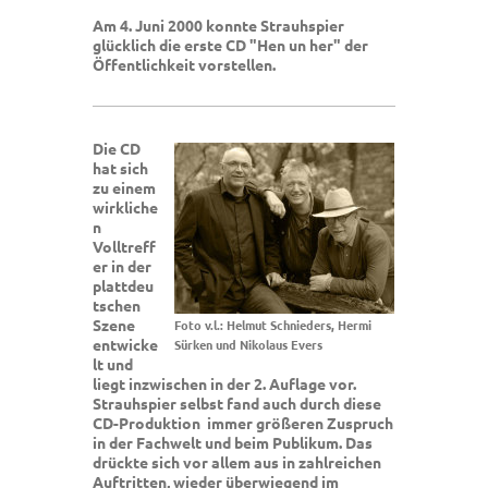
Am 4. Juni 2000 konnte Strauhspier
glücklich die erste CD "Hen un her" der
Öffentlichkeit vorstellen.
Die CD
hat sich
zu einem
wirkliche
n
Volltreff
er in der
plattdeu
tschen
Szene
Foto v.l.: Helmut Schnieders, Hermi
entwicke
Sürken und Nikolaus Evers
lt und
liegt inzwischen in der 2. Auflage vor.
Strauhspier selbst fand auch durch diese
CD-Produktion immer größeren Zuspruch
in der Fachwelt und beim Publikum. Das
drückte sich vor allem aus in zahlreichen
Auftritten, wieder überwiegend im