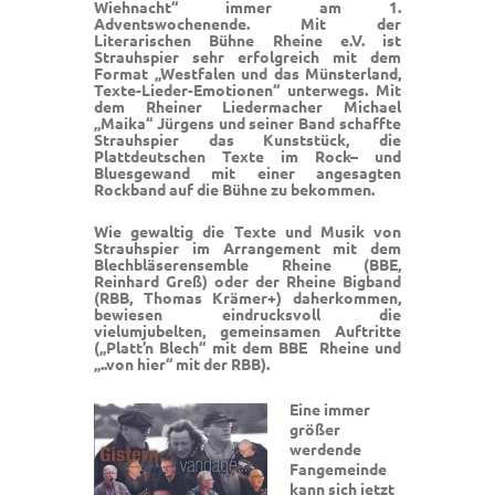
Wiehnacht“ immer am 1.
Adventswochenende. Mit der
Literarischen Bühne Rheine e.V. ist
Strauhspier sehr erfolgreich mit dem
Format „Westfalen und das Münsterland,
Texte-Lieder-Emotionen“ unterwegs. Mit
dem Rheiner Liedermacher Michael
„Maika“ Jürgens und seiner Band schaffte
Strauhspier das Kunststück, die
Plattdeutschen Texte im Rock– und
Bluesgewand mit einer angesagten
Rockband auf die Bühne zu bekommen.
Wie gewaltig die Texte und Musik von
Strauhspier im Arrangement mit dem
Blechbläserensemble Rheine (BBE,
Reinhard Greß) oder der Rheine Bigband
(RBB, Thomas Krämer+) daherkommen,
bewiesen eindrucksvoll die
vielumjubelten, gemeinsamen Auftritte
(„Platt’n Blech“ mit dem BBE Rheine und
„..von hier“ mit der RBB).
Eine immer
größer
werdende
Fangemeinde
kann sich jetzt