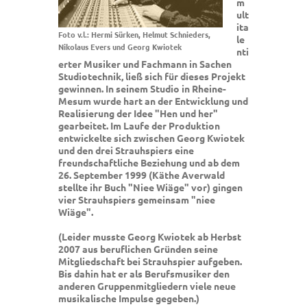
m
ult
ita
Foto v.l.: Hermi Sürken, Helmut Schnieders,
le
Nikolaus Evers und Georg Kwiotek
nti
erter Musiker und Fachmann in Sachen
Studiotechnik, ließ sich für dieses Projekt
gewinnen. In seinem Studio in Rheine-
Mesum wurde hart an der Entwicklung und
Realisierung der Idee "Hen und her"
gearbeitet. Im Laufe der Produktion
entwickelte sich zwischen Georg Kwiotek
und den drei Strauhspiers eine
freundschaftliche Beziehung und ab dem
26. September 1999 (Käthe Averwald
stellte ihr Buch "Niee Wiäge" vor) gingen
vier Strauhspiers gemeinsam "niee
Wiäge".
(Leider musste Georg Kwiotek ab Herbst
2007 aus beruflichen Gründen seine
Mitgliedschaft bei Strauhspier aufgeben.
Bis dahin hat er als Berufsmusiker den
anderen Gruppenmitgliedern viele neue
musikalische Impulse gegeben.)