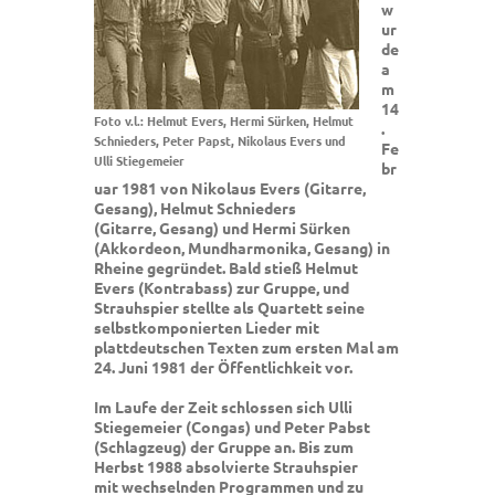
w
ur
de
a
m
14
Foto v.l.: Helmut Evers, Hermi Sürken, Helmut
.
Schnieders, Peter Papst, Nikolaus Evers und
Fe
Ulli Stiegemeier
br
uar 1981 von Nikolaus Evers (Gitarre,
Gesang), Helmut Schnieders
(Gitarre, Gesang) und Hermi Sürken
(Akkordeon, Mundharmonika, Gesang) in
Rheine gegründet. Bald stieß Helmut
Evers (Kontrabass) zur Gruppe, und
Strauhspier stellte als Quartett seine
selbstkomponierten Lieder mit
plattdeutschen Texten zum ersten Mal am
24. Juni 1981 der Öffentlichkeit vor.
Im Laufe der Zeit schlossen sich Ulli
Stiegemeier (Congas) und Peter Pabst
(Schlagzeug) der Gruppe an. Bis zum
Herbst 1988 absolvierte Strauhspier
mit wechselnden Programmen und zu