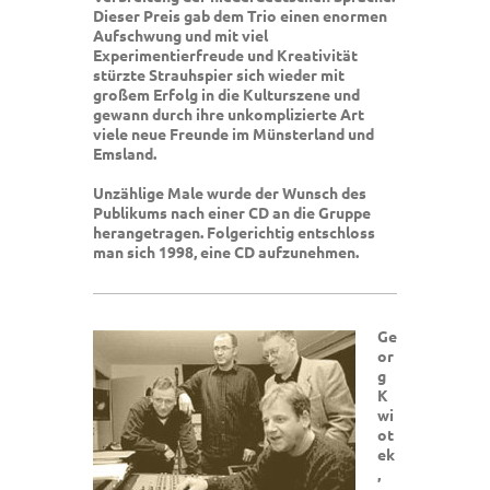
Dieser Preis gab dem Trio einen enormen
Aufschwung und mit viel
Experimentierfreude und Kreativität
stürzte Strauhspier sich wieder mit
großem Erfolg in die Kulturszene und
gewann durch ihre unkomplizierte Art
viele neue Freunde im Münsterland und
Emsland.
Unzählige Male wurde der Wunsch des
Publikums nach einer CD an die Gruppe
herangetragen. Folgerichtig entschloss
man sich 1998, eine CD aufzunehmen.
Ge
or
g
K
wi
ot
ek
,