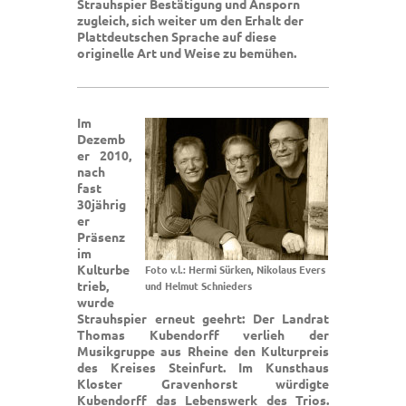
Strauhspier Bestätigung und Ansporn
zugleich, sich weiter um den Erhalt der
Plattdeutschen Sprache auf diese
originelle Art und Weise zu bemühen.
Im
Dezemb
er 2010,
nach
fast
30jährig
er
Präsenz
im
Kulturbe
Foto v.l.: Hermi Sürken, Nikolaus Evers
trieb,
und Helmut Schnieders
wurde
Strauhspier erneut geehrt: Der Landrat
Thomas Kubendorff verlieh der
Musikgruppe aus Rheine den Kulturpreis
des Kreises Steinfurt. Im Kunsthaus
Kloster Gravenhorst würdigte
Kubendorff das Lebenswerk des Trios.