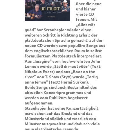
über die neue
und bisher
vierte CD
freuen. Mit
„Allet wät
guëd“ hat Strauhspier wieder einen
weiteren Schritt in Richtung Erhalt der
plattdeutschen Sprache gemacht: auf der
neuen CD werden zwei populäre Songs aus
dem englischsprachlichen Raum in selbst
formuliertem Plattdeutsch interpretiert.
Aus „Imagine“ vom hochverehrten John
Lennon wurde „Stell di maol vüör“ (Text:
Nikolaus Evers) und aus „Boat on the
river" von T. Shaw (Styx) wurde „Terüg
anne Iëmse“ (Text: Hermi Sürken).
Beide Songs sind auch Bestandteil des
aktuellen Konzertprogrammes und
werden vom Publikum begeistert
aufgenommen.
Strauhspier hat seine Konzerttätigkeit
inzwischen auf das Emsland und das
Münsterland südlich und westlich von
Münster ausgeweitet und dadurch viele
neue plattdeutsche Freunde