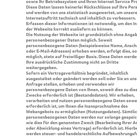
sowie Ihr Betriebssystem und Ihren Internet Service Pr
Diese Daten lassen keinerlei Rückschlüsse auf Ihre Per
und werden von uns statistisch ausgewertet, um unser
Internetauftritt technisch und inhaltlich zu verbessern.
Erfassen dieser Informationen ist notwendig, um den In
der Webseite korrekt ausliefern zu können.
Die Nutzung der Webseite ist grundsätzlich ohne Anga
personenbezogener Daten möglich. Soweit
personenbezogene Daten (beispielsweise Name, Anschr
oder E-Mail-Adressen) erhoben werden, erfolgt dies, s
möglich, stets auf freiwilliger Basis. Diese Daten werd
Ihre ausdrückliche Zustimmung nicht an Dritte
weitergegeben.
Sofern ein Vertragsverhältnis begründet, inhaltlich
ausgestaltet oder geändert werden soll oder Sie an uns
Anfrage stellen, erheben und verwenden wir
personenbezogene Daten von Ihnen, soweit dies zu di
Zwecke erforderlich ist (Bestandsdaten). Wir erheben,
verarbeiten und nutzen personenbezogene Daten sowei
erforderlich ist, um Ihnen die Inanspruchnahme des
Webangebots zu ermöglichen (Nutzungsdaten). Sämtli
personenbezogenen Daten werden nur solange gespeic
wie dies für den genannten Zweck (Bearbeitung Ihrer A
oder Abwicklung eines Vertrags) erforderlich ist. Hierb
werden steuer- und handelsrechtliche Aufbewahrungsf