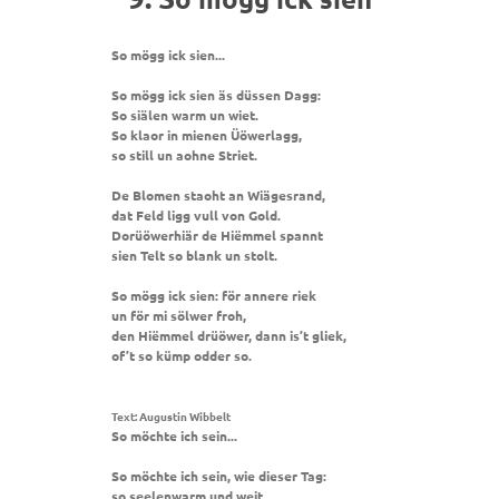
So mögg ick sien...
So mögg ick sien äs düssen Dagg:
So siälen warm un wiet.
So klaor in mienen Üöwerlagg,
so still un aohne Striet.
De Blomen staoht an Wiägesrand,
dat Feld ligg vull von Gold.
Dorüöwerhiär de Hiëmmel spannt
sien Telt so blank un stolt.
So mögg ick sien: för annere riek
un för mi sölwer froh,
den Hiëmmel drüöwer, dann is’t gliek,
of’t so kümp odder so.
Text: Augustin Wibbelt
So möchte ich sein...
So möchte ich sein, wie dieser Tag:
so seelenwarm und weit.