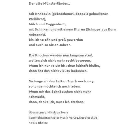
Der alte Münsterländer...
Mit Knabbeln (gebrochenes, doppelt gebackenes
Weißbrot),
Milch und Roggenbrot,
mit Schinken und mit einem Klaren (Schnaps aus Korn
gebrannt),
bin ich so zäh und groß geworden
und auch so alt an Jahren.
Die Knochen werden nun langsam steif,
wollen sich nicht mehr recht bewegen.
Wenn ich nur so ein bisschen lebhaft bleibe,
dann hat das nicht viel zu bedeuten.
So lange ich den fetten Speck noch mag,
so lange möchte ich noch leben.
Wenn mir das Schnäpschen nicht mehr
schmeckt,
dann, denke ich, muss ich sterben.
Übersetzung: Nikolaus Evers
Copyright: Strauhspier Musik-Verlag, Kugelesch 38,
48432 Rheine