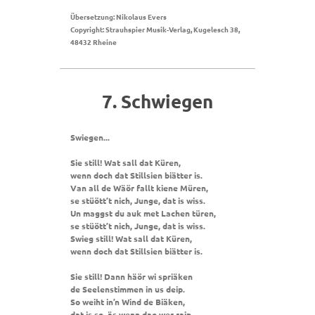
Übersetzung: Nikolaus Evers
Copyright: Strauhspier Musik-Verlag, Kugelesch 38,
48432 Rheine
7. Schwiegen
Swiegen...
Sie still! Wat sall dat Küren,
wenn doch dat Stillsien biätter is.
Van all de Wäör fallt kiene Müren,
se stüött’t nich, Junge, dat is wiss.
Un maggst du auk met Lachen türen,
se stüött’t nich, Junge, dat is wiss.
Swieg still! Wat sall dat Küren,
wenn doch dat Stillsien biätter is.
Sie still! Dann häör wi spriäken
de Seelenstimmen in us deip.
So weiht in’n Wind de Biäken,
dat is so, äs wenn dao wer raip.