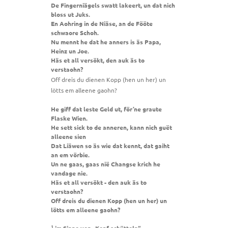
De Fingerniägels swatt lakeert, un dat nich
bloss ut Juks.
En Aohring in de Niäse, an de Fööte
schwaore Schoh.
Nu mennt he dat he anners is äs Papa,
Heinz un Joe.
Häs et all versökt, den auk äs to
verstaohn?
Off dreis du dienen Kopp (hen un her) un
lötts em alleene gaohn?
He giff dat leste Geld ut, för’ne graute
Flaske Wien.
He sett sick to de anneren, kann nich guët
alleene sien
Dat Liäwen so äs wie dat kennt, dat gaiht
an em vörbie.
Un ne gaas, gaas nië Changse krich he
vandage nie.
Häs et all versökt - den auk äs to
verstaohn?
Off dreis du dienen Kopp (hen un her) un
lötts em alleene gaohn?
1