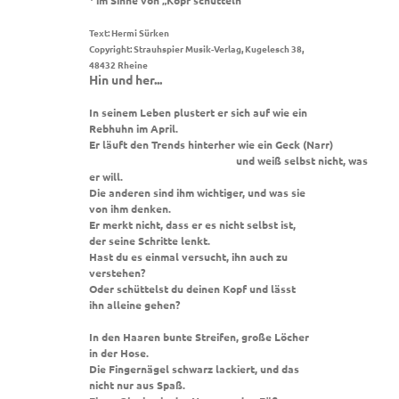
im Sinne von „Kopf schütteln“
Text: Hermi Sürken
Copyright: Strauhspier Musik-Verlag, Kugelesch 38,
48432 Rheine
Hin und her...
In seinem Leben plustert er sich auf wie ein
Rebhuhn im April.
Er läuft den Trends hinterher wie ein Geck (Narr)
und weiß selbst nicht, was
er will.
Die anderen sind ihm wichtiger, und was sie
von ihm denken.
Er merkt nicht, dass er es nicht selbst ist,
der seine Schritte lenkt.
Hast du es einmal versucht, ihn auch zu
verstehen?
Oder schüttelst du deinen Kopf und lässt
ihn alleine gehen?
In den Haaren bunte Streifen, große Löcher
in der Hose.
Die Fingernägel schwarz lackiert, und das
nicht nur aus Spaß.