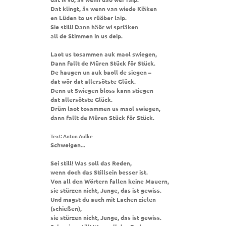
Dat klingt, äs wenn van wiede Kiäken
en Lüden to us rüöber laip.
Sie still! Dann häör wi spriäken
all de Stimmen in us deip.
Laot us tosammen auk maol swiegen,
Dann fallt de Müren Stück för Stück.
De haugen un auk baoll de siegen –
dat wör dat allersötste Glück.
Denn ut Swiegen bloss kann stiegen
dat allersötste Glück.
Drüm laot tosammen us maol swiegen,
dann fallt de Müren Stück för Stück.
Text: Anton Aulke
Schweigen...
Sei still! Was soll das Reden,
wenn doch das Stillsein besser ist.
Von all den Wörtern fallen keine Mauern,
sie stürzen nicht, Junge, das ist gewiss.
Und magst du auch mit Lachen zielen
(schießen),
sie stürzen nicht, Junge, das ist gewiss.