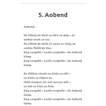
5. Aobend
Aobend...
Nu äöhmt de Welt so mö’e un deip – et
weihet week un lau.
Nu äöhmt de Welt, äs wenn se slaip, un
sachte fäöllt de Dau.
Dag vergeiht – Lecht verglaiht – de Aobend
kümp.
Dag vergeiht – Lecht verglaiht – de Aobend
kümp.
De Stähne staoht un kiekt so still –
un kiekt so niëpen to.
Mott slaopen all, wat wassen will –
so wät es frisk un froh.
Dag vergeiht – Lecht verglaiht – de Aobend
kümp.
Dag vergeiht – Lecht verglaiht – de Aobend
kümp.