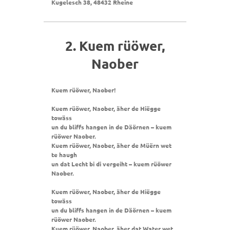
Kugelesch 38, 48432 Rheine
2. Kuem rüöwer,
Naober
Kuem rüöwer, Naober!
Kuem rüöwer, Naober, äher de Hiëgge
towäss
un du bliffs hangen in de Däörnen – kuem
rüöwer Naober.
Kuem rüöwer, Naober, äher de Müërn wet
te haugh
un dat Lecht bi di vergeiht – kuem rüöwer
Naober.
Kuem rüöwer, Naober, äher de Hiëgge
towäss
un du bliffs hangen in de Däörnen – kuem
rüöwer Naober.
Kuem rüöwer, Naober, äher dat Water wet