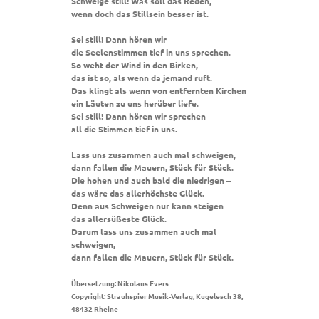
Schweige still! Was soll das Reden,
wenn doch das Stillsein besser ist.
Sei still! Dann hören wir
die Seelenstimmen tief in uns sprechen.
So weht der Wind in den Birken,
das ist so, als wenn da jemand ruft.
Das klingt als wenn von entfernten Kirchen
ein Läuten zu uns herüber liefe.
Sei still! Dann hören wir sprechen
all die Stimmen tief in uns.
Lass uns zusammen auch mal schweigen,
dann fallen die Mauern, Stück für Stück.
Die hohen und auch bald die niedrigen –
das wäre das allerhöchste Glück.
Denn aus Schweigen nur kann steigen
das allersüßeste Glück.
Darum lass uns zusammen auch mal
schweigen,
dann fallen die Mauern, Stück für Stück.
Übersetzung: Nikolaus Evers
Copyright: Strauhspier Musik-Verlag, Kugelesch 38,
48432 Rheine