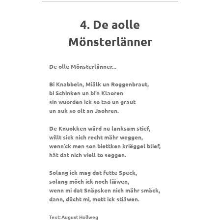
4. De aolle
Mönsterlänner
De olle Mönsterlänner...
Bi Knabbeln, Miälk un Roggenbraut,
bi Schinken un bi’n Klaoren
sin wuorden ick so tao un graut
un auk so olt an Jaohren.
De Knuokken wärd nu lanksam stief,
willt sick nich recht mähr weggen,
wenn’ck men son biettken kriëggel blief,
hät dat nich viell to seggen.
Solang ick mag dat fette Speck,
solang möch ick noch liäwen,
wenn mi dat Snäpsken nich mähr smäck,
dann, dücht mi, mott ick stiäwen.
Text: August Hollweg