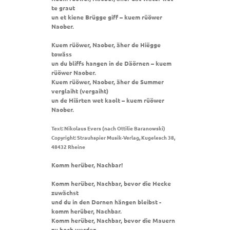
te graut
un et kiene Brügge giff – kuem rüöwer
Naober.
Kuem rüöwer, Naober, äher de Hiëgge
towäss
un du bliffs hangen in de Däörnen – kuem
rüöwer Naober.
Kuem rüöwer, Naober, äher de Summer
verglaiht (vergaiht)
un de Hiärten wet kaolt – kuem rüöwer
Naober.
Text: Nikolaus Evers (nach Ottilie Baranowski)
Copyright: Strauhspier Musik-Verlag, Kugelesch 38,
48432 Rheine
Komm herüber, Nachbar!
Komm herüber, Nachbar, bevor die Hecke
zuwächst
und du in den Dornen hängen bleibst -
komm herüber, Nachbar.
Komm herüber, Nachbar, bevor die Mauern
zu hoch werden