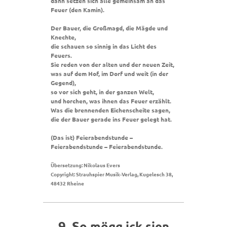
dann setzen sich alle gemeinsam an das
Feuer (den Kamin).
Der Bauer, die Großmagd, die Mägde und
Knechte,
die schauen so sinnig in das Licht des
Feuers.
Sie reden von der alten und der neuen Zeit,
was auf dem Hof, im Dorf und weit (in der
Gegend),
so vor sich geht, in der ganzen Welt,
und horchen, was ihnen das Feuer erzählt.
Was die brennenden Eichenscheite sagen,
die der Bauer gerade ins Feuer gelegt hat.
(Das ist) Feierabendstunde –
Feierabendstunde – Feierabendstunde.
Übersetzung: Nikolaus Evers
Copyright: Strauhspier Musik-Verlag, Kugelesch 38,
48432 Rheine
9. S
o mögg ick sien