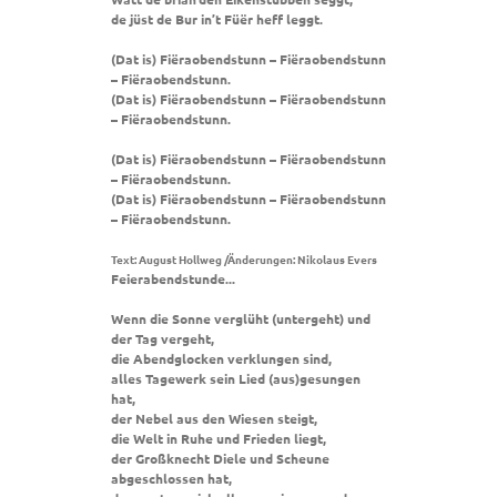
de jüst de Bur in’t Füër heff leggt.
(Dat is) Fiëraobendstunn – Fiëraobendstunn
– Fiëraobendstunn.
(Dat is) Fiëraobendstunn – Fiëraobendstunn
– Fiëraobendstunn.
(Dat is) Fiëraobendstunn – Fiëraobendstunn
– Fiëraobendstunn.
(Dat is) Fiëraobendstunn – Fiëraobendstunn
– Fiëraobendstunn.
Text: August Hollweg /Änderungen: Nikolaus Evers
Feierabendstunde...
Wenn die Sonne verglüht (untergeht) und
der Tag vergeht,
die Abendglocken verklungen sind,
alles Tagewerk sein Lied (aus)gesungen
hat,
der Nebel aus den Wiesen steigt,
die Welt in Ruhe und Frieden liegt,
der Großknecht Diele und Scheune
abgeschlossen hat,