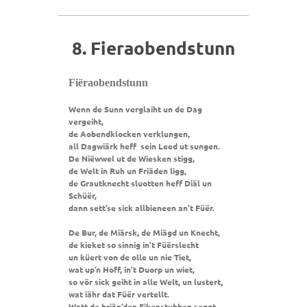
8. Fieraobendstunn
Fiëraobendstunn
Wenn de Sunn verglaiht un de Dag
vergeiht,
de Aobendklocken verklungen,
all Dagwiärk heff sein Leed
ut sungen.
De Niëwwel ut de Wiesken stigg,
de Welt in Ruh un Friäden ligg,
de Grautknecht sluotten heff Diäl un
Schüër,
dann sett’se sick allbieneen an’t Füër.
De Bur, de Miärsk, de Miägd un Knecht,
de kieket so sinnig in’t Füërslecht
un küert von de olle un nie Tiet,
wat up’n Hoff, in’t Duorp un wiet,
so vör sick geiht in alle Welt, un lustert,
wat iähr dat Füër vertellt.
Watt de briän’den Eikenstubben seggt,