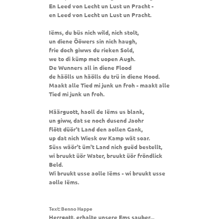
En Leed von Lecht un Lust un Pracht -
en Leed von Lecht un Lust un Pracht.
Iëms, du büs nich wild, nich stolt,
un diene Ööwers sin nich haugh,
frie doch giwws du rieken Sold,
we to di kümp met uopen Augh.
De Wunners all in diene Flood
de häölls un häölls du trü in diene Hood.
Maakt alle Tied mi junk un froh - maakt alle
Tied mi junk un froh.
Häärguott, haoll de Iëms us blank,
un giww, dat se noch dusend Jaohr
flött düör't Land den aollen Gank,
up dat nich Wiesk ow Kamp wät soar.
Süss wäör't üm't Land nich guëd bestellt,
wi bruukt üör Water, bruukt üör fröndlick
Beld.
Wi bruukt usse aolle Iëms - wi bruukt usse
aolle Iëms.
Text: Benno Happe
Herrgott, erhalte unsere Ems sauber...