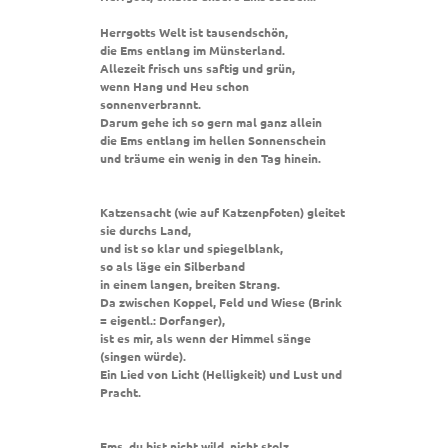
Herrgotts Welt ist tausendschön,
die Ems entlang im Münsterland.
Allezeit frisch uns saftig und grün,
wenn Hang und Heu schon
sonnenverbrannt.
Darum gehe ich so gern mal ganz allein
die Ems entlang im hellen Sonnenschein
und träume ein wenig in den Tag hinein.
Katzensacht (wie auf Katzenpfoten) gleitet
sie durchs Land,
und ist so klar und spiegelblank,
so als läge ein Silberband
in einem langen, breiten Strang.
Da zwischen Koppel, Feld und Wiese (Brink
= eigentl.: Dorfanger),
ist es mir, als wenn der Himmel sänge
(singen würde).
Ein Lied von Licht (Helligkeit) und Lust und
Pracht.
Ems, du bist nicht wild, nicht stolz,