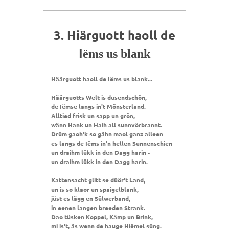
3. Hiärguott haoll de
I
ëms us blank
Häärguott haoll de Iëms us blank...
Häärguotts Welt is dusendschön,
de Iëmse langs in't Mönsterland.
Alltied frisk un sapp un grön,
wänn Hank un Haih all sunnvörbrannt.
Drüm gaoh'k so gähn maol ganz alleen
es langs de Iëms in'n hellen Sunnenschien
un draihm lükk in den Dagg harin -
un draihm lükk in den Dagg harin.
Kattensacht glitt se düör't Land,
un is so klaor un spaigelblank,
jüst es lägg en Sülwerband,
in eenen langen breeden Strank.
Dao tüsken Koppel, Kämp un Brink,
mi is't, äs wenn de hauge Hiëmel süng.