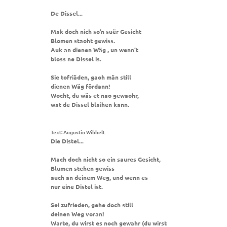
De Dissel...
Mak doch nich so’n suër Gesicht
Blomen staoht gewiss.
Auk an dienen Wäg , un wenn’t
bloss ne Dissel is.
Sie tofriäden, gaoh män still
dienen Wäg fördann!
Wocht, du wäs et nao gewaohr,
wat de Dissel blaihen kann.
Text: Augustin Wibbelt
Die Distel...
Mach doch nicht so ein saures Gesicht,
Blumen stehen gewiss
auch an deinem Weg, und wenn es
nur eine Distel ist.
Sei zufrieden, gehe doch still
deinen Weg voran!
Warte, du wirst es noch gewahr (du wirst