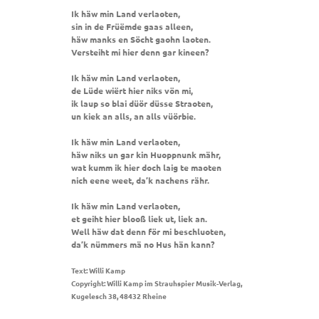
Ik häw min Land verlaoten,
sin in de Früëmde gaas alleen,
häw manks en Söcht gaohn laoten.
Versteiht mi hier denn gar kineen?
Ik häw min Land verlaoten,
de Lüde wiërt hier niks vön mi,
ik laup so blai düör düsse Straoten,
un kiek an alls, an alls vüörbie.
Ik häw min Land verlaoten,
häw niks un gar kin Huoppnunk mähr,
wat kumm ik hier doch laig te maoten
nich eene weet, da’k nachens rähr.
Ik häw min Land verlaoten,
et geiht hier blooß liek ut, liek an.
Well häw dat denn för mi beschluoten,
da’k nümmers mä no Hus hän kann?
Text: Willi Kamp
Copyright: Willi Kamp im Strauhspier Musik-Verlag,
Kugelesch 38, 48432 Rheine