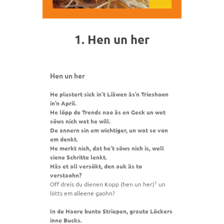
1. Hen un her
Hen un her
He plustert sick in’t Liäwen äs’n Trieshoon
in’n April.
He löpp de Trends nao äs en Geck un wet
söws nich wat he will.
De annern sin em wichtiger, un wat se von
em denkt.
He merkt nich, dat he’t söws nich is, well
siene Schritte lenkt.
Häs et all versökt, den auk äs to
verstaohn?
1
Off dreis du dienen Kopp (hen un her)
un
lötts em alleene gaohn?
In de Haore bunte Striepen, graute Löckers
inne Bucks.