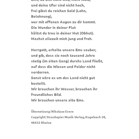
und deine Ufer sind nicht hoch,
frei gibst du reichen Sold (Lohn,
Belohnung),
wer mit offenen Augen zu dir kommt.
Die Wunder in deiner Flut
hältst du treu in deiner Hut (Obhut).
Machst allezeit mich jung und froh.
Herrgott, erhalte unsere Ems sauber,
und gib, dass sie noch tausend Jahre
stetig (im alten Gang) durchs Land fließt,
auf dass die Wiesen und Felder nicht
verdorren.
Sonst wäre es um das Land nicht gut
bestellt.
Wir brauchen ihr Wasser, brauchen ihr
freundliches Bild.
Wir brauchen unsere alte Ems.
Übersetzung: Nikolaus Evers
Copyright: Strauhspier Musik-Verlag, Kugelesch 38,
48432 Rheine