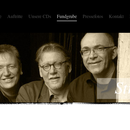
e
Auftritte
Unsere CDs
Fundgrube
Pressefotos
Kontakt
St