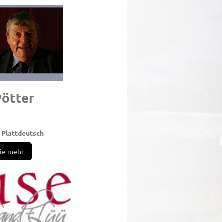
o Pötter
 Plattdeutsch
sie mehr