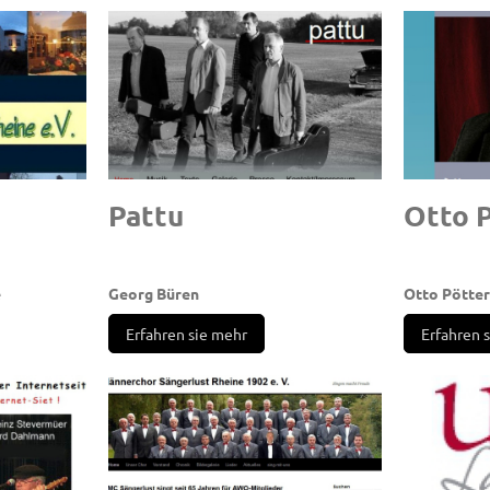
Pattu
Ott
e
e
Georg Büren
Otto Pötter
Erfahren sie mehr
Erfahren 