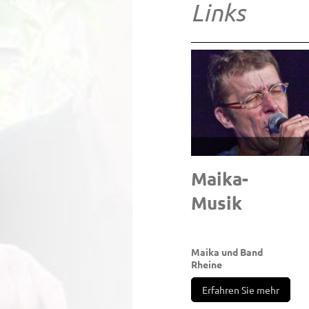
Links
Maika-
Mus
Maika und Band
Rheine
Erfahren Sie mehr