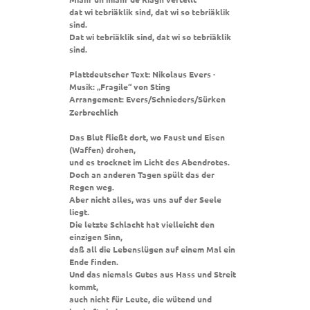
dat wi tebriäklik sind, dat wi so tebriäklik
sind.
Dat wi tebriäklik sind, dat wi so tebriäklik
sind.
Plattdeutscher Text: Nikolaus Evers ·
Musik: „Fragile“ von Sting
Arrangement: Evers/Schnieders/Sürken
Zerbrechlich
Das Blut fließt dort, wo Faust und Eisen
(Waffen) drohen,
und es trocknet im Licht des Abendrotes.
Doch an anderen Tagen spült das der
Regen weg.
Aber nicht alles, was uns auf der Seele
liegt.
Die letzte Schlacht hat vielleicht den
einzigen Sinn,
daß all die Lebenslügen auf einem Mal ein
Ende finden.
Und das niemals Gutes aus Hass und Streit
kommt,
auch nicht für Leute, die wütend und