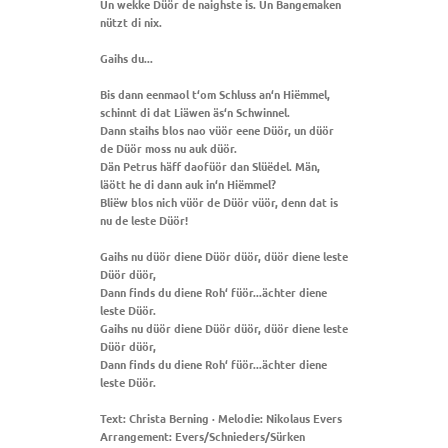
Un wekke Düör de naighste is. Un Bangemaken
nützt di nix.
Gaihs du...
Bis dann eenmaol t‘om Schluss an‘n Hiëmmel,
schinnt di dat Liäwen äs‘n Schwinnel.
Dann staihs blos nao vüör eene Düör, un düör
de Düör moss nu auk düör.
Dän Petrus häff daofüör dan Slüëdel. Män,
läött he di dann auk in‘n Hiëmmel?
Bliëw blos nich vüör de Düör vüör, denn dat is
nu de leste Düör!
Gaihs nu düör diene Düör düör, düör diene leste
Düör düör,
Dann finds du diene Roh‘ füör...ächter diene
leste Düör.
Gaihs nu düör diene Düör düör, düör diene leste
Düör düör,
Dann finds du diene Roh‘ füör...ächter diene
leste Düör.
Text: Christa Berning · Melodie: Nikolaus Evers
Arrangement: Evers/Schnieders/Sürken