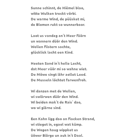
Sunne schinnt, de Hiëmel blao,
witte Wulken treckt vörbi.
De warme Wind, de püüsket mi,
de Blomen rukt so wunnerbaor.
Laot us vandag an´t Meer fäörn
un wannern düör den Wind.
Wellen flistern sachte,
glücklick lacht een Kind.
Heeten Sand in´t helle Lecht,
dat Meer vüör mi so wahne wiet.
De Möwe singt iähr aollet Leed.
De Musseln löchtet farwenfroh.
Wi danzen met de Wellen,
wi swiärwen düör den Wind.
Wi beiden mak`t de Rais` dao,
wo wi giärne sind.
Een Kahn ligg dao an flacken Strand,
wi stieget in, egaol wat kümp.
De Wogen haug wippket us
üöwer Biärge un auk in´t Daal.