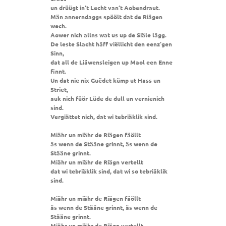
un drüügt in‘t Lecht van‘t Aobendraut.
Män annerndaggs spöölt dat de Riägen
wech.
Aower nich allns wat us up de Siäle lägg.
De leste Slacht häff viëllicht den eenz‘gen
Sinn,
dat all de Liäwensleigen up Maol een Enne
finnt.
Un dat nie nix Guëdet kümp ut Hass un
Striet,
auk nich füör Lüde de dull un vernienich
sind.
Vergiättet nich, dat wi tebriäklik sind.
Miähr un miähr de Riägen fäöllt
äs wenn de Stääne grinnt, äs wenn de
Stääne grinnt.
Miähr un miähr de Riägn vertellt
dat wi tebriäklik sind, dat wi so tebriäklik
sind.
Miähr un miähr de Riägen fäöllt
äs wenn de Stääne grinnt, äs wenn de
Stääne grinnt.
Miähr un miähr de Riägn vertellt