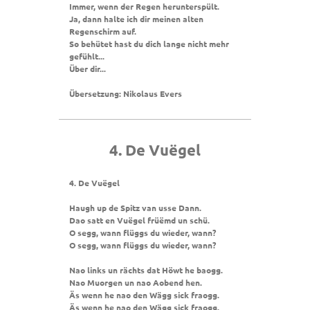
Immer, wenn der Regen herunterspült.
Ja, dann halte ich dir meinen alten
Regenschirm auf.
So behütet hast du dich lange nicht mehr
gefühlt...
Über dir...
Übersetzung: Nikolaus Evers
4. De Vuëgel
4. De Vuëgel
Haugh up de Spitz van usse Dann.
Dao satt en Vuëgel früëmd un schü.
O segg, wann flüggs du wieder, wann?
O segg, wann flüggs du wieder, wann?
Nao links un rächts dat Höwt he baogg.
Nao Muorgen un nao Aobend hen.
Äs wenn he nao den Wägg sick fraogg.
Äs wenn he nao den Wägg sick fraogg.