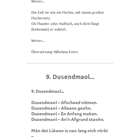
Wovor...
Die Zeit ist wie ein Fischer, mit einem großen
Fischernetz.
Ob Flunder oder Haifisch, auch dich fängt
(bekommt) er zuletzt.
Wovor...
Übersetzung: Nikolaus Evers
9. Dusendmaol...
9. Dusendmaol...
Dusendmaol – Afscheed niëmen.
Dusendmaol – Alleene gaohn.
Dusendmaol – En Anfang maken.
Dusendmaol – An‘n Afgrund staohn.
Män dat Liäwen is nao lang nich vörbi
–