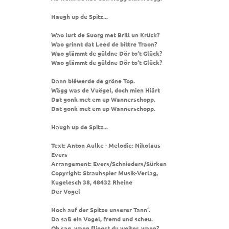
Haugh up de Spitz...
Wao lurt de Suorg met Brill un Krück?
Wao grinnt dat Leed de bittre Traon?
Wao glämmt de güldne Dör to‘t Glück?
Wao glämmt de güldne Dör to‘t Glück?
Dann biëwerde de gröne Top.
Wägg was de Vuëgel, doch mien Hiärt
Dat gonk met em up Wannerschopp.
Dat gonk met em up Wannerschopp.
Haugh up de Spitz...
Text: Anton Aulke · Melodie: Nikolaus
Evers
Arrangement: Evers/Schnieders/Sürken
Copyright: Strauhspier Musik-Verlag,
Kugelesch 38, 48432 Rheine
Der Vogel
Hoch auf der Spitze unserer Tann‘.
Da saß ein Vogel, fremd und scheu.
Oh sag, wann fliegst du weiter, wann?