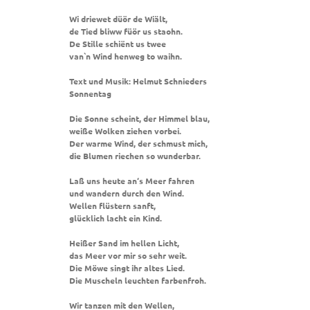
Wi driewet düör de Wiält,
de Tied bliww füör us staohn.
De Stille schiënt us twee
van`n Wind henweg to waihn.
Text und Musik: Helmut Schnieders
Sonnentag
Die Sonne scheint, der Himmel blau,
weiße Wolken ziehen vorbei.
Der warme Wind, der schmust mich,
die Blumen riechen so wunderbar.
Laß uns heute an‘s Meer fahren
und wandern durch den Wind.
Wellen flüstern sanft,
glücklich lacht ein Kind.
Heißer Sand im hellen Licht,
das Meer vor mir so sehr weit.
Die Möwe singt ihr altes Lied.
Die Muscheln leuchten farbenfroh.
Wir tanzen mit den Wellen,