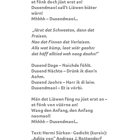
et fönk doch jüst erst an!
Dusendmaol sall‘t Liäwen biäter
wärn!
Mhhhh – Dusendmaol...
„Iärst dat Schweeten, dann dat
Fraisen.
Nao dat Finnen dat Verlaisen.
Alls wat kümp, laot wiër gaohn:
dat häff alltied weh naog daohn!“
Dusend Dage – Naichde föhlt.
Dusend Nächte – Drünk ik dien‘n
Aohm.
Dusend Jaohre – Harr ik di leiw.
Dusendmaol – Et is vörbi.
Män dat Liäwen fäng nu jüst erst an –
et fönk von vüörne an!
Waog den Anfang, den Anfang
naomaol!
Mhhhh – Dusendmaol...
Text: Hermi Sürken · Gedicht (kursiv):
„Adjüs von“ Andreas J. Rottendorf