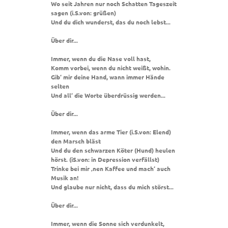
Wo seit Jahren nur noch Schatten Tageszeit
sagen (i.S.von: grüßen)
Und du dich wunderst, das du noch lebst...
Über dir...
Immer, wenn du die Nase voll hast,
Komm vorbei, wenn du nicht weißt, wohin.
Gib‘ mir deine Hand, wann immer Hände
selten
Und all‘ die Worte überdrüssig werden...
Über dir...
Immer, wenn das arme Tier (i.S.von: Elend)
den Marsch bläst
Und du den schwarzen Köter (Hund) heulen
hörst. (iS.von: in Depression verfällst)
Trinke bei mir ‚nen Kaffee und mach‘ auch
Musik an!
Und glaube nur nicht, dass du mich störst...
Über dir...
Immer, wenn die Sonne sich verdunkelt,