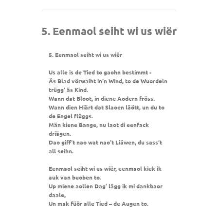
5. Eenmaol seiht wi us wiër
5. Eenmaol seiht wi us wiër
Us alle is de Tied to gaohn bestimmt -
Äs Blad vörwaiht in‘n Wind, to de Wuordeln
trügg‘ äs Kind.
Wann dat Bloot, in diene Aodern fröss.
Wann dien Hiärt dat Slaoen läött, un du to
de Engel flüggs.
Män kiene Bange, nu laot di eenfack
driägen.
Dao giff‘t nao wat nao‘t Liäwen, du sass‘t
all seihn.
Eenmaol seiht wi us wiër, eenmaol kiek ik
auk van buoben to.
Up miene aollen Dag‘ lägg ik mi dankbaor
daale,
Un mak füör alle Tied – de Augen to.