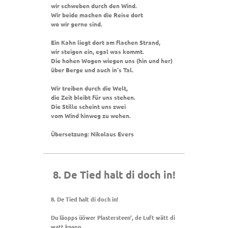
wir schweben durch den Wind.
Wir beide machen die Reise dort
wo wir gerne sind.
Ein Kahn liegt dort am flachen Strand,
wir steigen ein, egal was kommt.
Die hohen Wogen wiegen uns (hin und her)
über Berge und auch in‘s Tal.
Wir treiben durch die Welt,
die Zeit bleibt für uns stehen.
Die Stille scheint uns zwei
vom Wind hinweg zu wehen.
Übersetzung: Nikolaus Evers
8. De Tied halt di doch in!
8. De Tied halt di doch in!
Du läopps üöwer Plastersteen‘, de Luft wätt di
watt knapp.