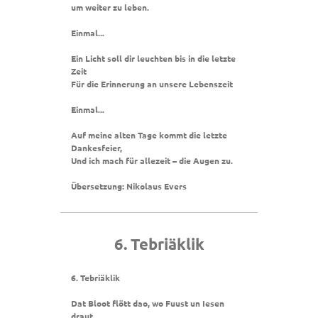
um weiter zu leben.
Einmal..
.
Ein Licht soll dir leuchten bis in die letzte
Zeit
Für die Erinnerung an unsere Lebenszeit
Einmal...
Auf meine alten Tage kommt die letzte
Dankesfeier,
Und ich mach für allezeit – die Augen zu.
Übersetzung: Nikolaus Evers
6. Tebriäklik
6. Tebriäklik
Dat Bloot flött dao, wo Fuust un Iesen
draut