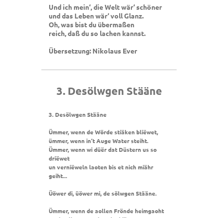
Und ich mein‘, die Welt wär‘ schöner
und das Leben wär‘ voll Glanz.
Oh, was bist du übermaßen
reich, daß du so lachen kannst.
Übersetzung: Nikolaus Ever
3. Desölwgen Stääne
3. Desölwgen Stääne
Ümmer, wenn de Wörde stiäken bliëwet,
ümmer, wenn in‘t Auge Water steiht.
Ümmer, wenn wi düër dat Düstern us so
driëwet
un verniëweln laoten bis et nich miähr
geiht...
Üöwer di, üöwer mi, de sölwgen Stääne.
Ümmer, wenn de aollen Frönde heimgaoht