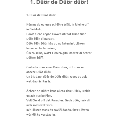
1. Düör de Düör düör!
1. Düör de Düör düör!
Kümms du up usse schüöne Wiält in Rheine off
in Bielefeld,
Häölt diene eegne Liäwensstraot Düör füör
Düör füör di paraot.
Düör füör Düör häs du nu faken in‘t Liäwen
laoss- un to te maken,
Üm to seihn, wat‘t Liäwen giff. Un wat di ächter
Düören bliff.
Gaihs du düör eene Düör düör, off düör ne
annere Düör düör.
Un bis dann düör de Düör düör, wees du auk
wat dao ächter is.
Ächter de Düörn kann allens sien: Glück, Fraide
un auk manke Pien.
Vull Elend off dat Paradies. Gaoh düör, mak di
nich söms wat wies.
In‘t Liäwen moss du soviël daohn, üm‘t Liäwen
würklik to verstaohn.