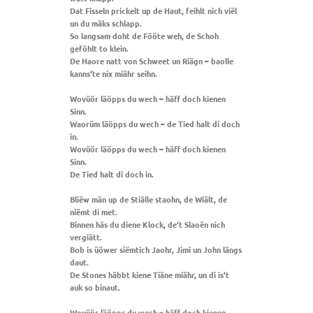
Dat Fisseln prickelt up de Haut, feihlt nich viël
un du mäks schlapp.
So langsam doht de Fööte weh, de Schoh
geföhlt to klein.
De Haore natt von Schweet un Riägn – baolle
kanns‘te nix miähr seihn.
Wovüör läöpps du wech – häff doch kienen
Sinn.
Waorüm läöpps du wech – de Tied halt di doch
in.
Wovüör läöpps du wech – häff doch kienen
Sinn.
De Tied halt di doch in.
Bliëw män up de Stiälle staohn, de Wiält, de
niëmt di met.
Binnen häs du diene Klock, de‘t Slaoën nich
vergiätt.
Bob is üöwer siëmtich Jaohr, Jimi un John längs
daut.
De Stones häbbt kiene Tiäne miähr, un di is‘t
auk so binaut.
Wovüör läöpps du wech – häff doch kienen