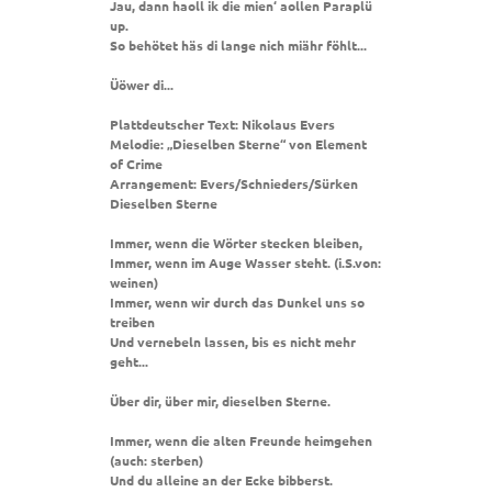
Jau, dann haoll ik die mien‘ aollen Paraplü
up.
So behötet häs di lange nich miähr föhlt...
Üöwer di...
Plattdeutscher Text: Nikolaus Evers
Melodie: „Dieselben Sterne“ von Element
of Crime
Arrangement: Evers/Schnieders/Sürken
Dieselben Sterne
Immer, wenn die Wörter stecken bleiben,
Immer, wenn im Auge Wasser steht. (i.S.von:
weinen)
Immer, wenn wir durch das Dunkel uns so
treiben
Und vernebeln lassen, bis es nicht mehr
geht...
Über dir, über mir, dieselben Sterne.
Immer, wenn die alten Freunde heimgehen
(auch: sterben)
Und du alleine an der Ecke bibberst.