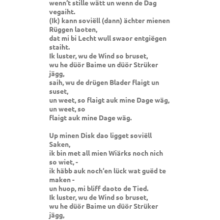
wenn‘t stille wätt un wenn de Dag
vegaiht.
(Ik) kann soviëll (dann) ächter mienen
Rüggen laoten,
dat mi bi Lecht wull swaor entgiëgen
staiht.
Ik luster, wu de Wind so bruset,
wu he düör Baime un düör Strüker
jägg,
saih, wu de drügen Blader flaigt un
suset,
un weet, so flaigt auk mine Dage wäg,
un weet, so
flaigt auk mine Dage wäg.
Up minen Disk dao ligget soviëll
Saken,
ik bin met all mien Wiärks noch nich
so wiet, -
ik häbb auk noch‘en lück wat guëd te
maken -
un huop, mi bliff daoto de Tied.
Ik luster, wu de Wind so bruset,
wu he düör Baime un düör Strüker
jägg,