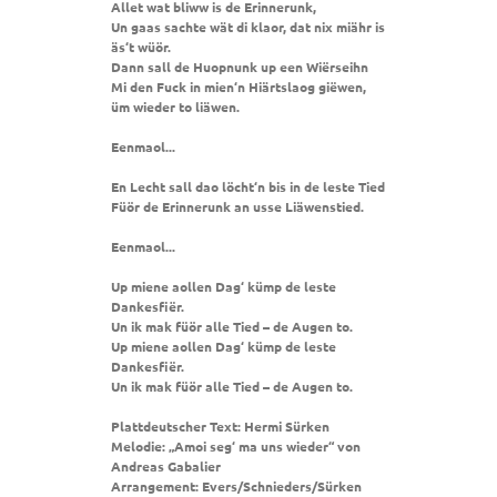
Allet wat bliww is de Erinnerunk,
Un gaas sachte wät di klaor, dat nix miähr is
äs‘t wüör.
Dann sall de Huopnunk up een Wiërseihn
Mi den Fuck in mien‘n Hiärtslaog giëwen,
üm wieder to liäwen.
Eenmaol...
En Lecht sall dao löcht‘n bis in de leste Tied
Füör de Erinnerunk an usse Liäwenstied.
Eenmaol...
Up miene aollen Dag‘ kümp de leste
Dankesfiër.
Un ik mak füör alle Tied – de Augen to.
Up miene aollen Dag‘ kümp de leste
Dankesfiër.
Un ik mak füör alle Tied – de Augen to.
Plattdeutscher Text: Hermi Sürken
Melodie: „Amoi seg‘ ma uns wieder“ von
Andreas Gabalier
Arrangement: Evers/Schnieders/Sürken