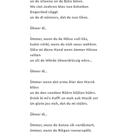
un du alleene an de Ecke biäws.
Wo siet Jaohren blos nao Schatten
Dagestied säggt
un du di wünners, dat du nao liäws.
Üöwer di..
.
Ümmer, wenn du de Niäse vull häs,
kuëm vörbi, wenn du nich wees wohänn.
Giëw mi diene Hand wann ümmer Hänne
selten
un all de Wörde üöwerdrüssig wärn...
Üöwer di...
Ümmer wenn dat arme Dier den Marsk
blöss
un du den swatten Rüërn hüülen hüörs.
Drink bi mi‘n Koffi un mak auk Musik an!
Un glaiw jau nich, dat du mi stüörs.
Üöwer di...
Ümmer, wenn de Sunne sik verdüstert,
ümmer, wenn de Riägen runnerspölt.