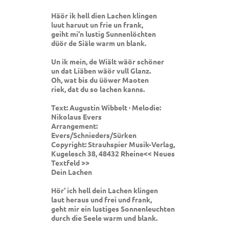
Häör ik hell dien Lachen klingen
luut haruut un frie un frank,
geiht mi‘n lustig Sunnenlöchten
düör de Siäle warm un blank.
Un ik mein, de Wiält wäör schöner
un dat Liäben wäör vull Glanz.
Oh, wat bis du üöwer Maoten
riek, dat du so lachen kanns.
Text: Augustin Wibbelt · Melodie:
Nikolaus Evers
Arrangement:
Evers/Schnieders/Sürken
Copyright: Strauhspier Musik-Verlag,
Kugelesch 38, 48432 Rheine<< Neues
Textfeld >>
Dein Lachen
Hör‘ ich hell dein Lachen klingen
laut heraus und frei und frank,
geht mir ein lustiges Sonnenleuchten
durch die Seele warm und blank.