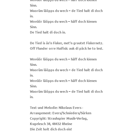
Sinn.
Waorüm läöpps du wech – de Tied halt di doch
in.
Wovüör läöpps du wech – häff doch kienen
Sinn.
De Tied halt di doch in.
De Tied is äs‘n Fisker, met‘n grautet Fiskernetz.
Off Flunder orre Haifisk: auk di päck he to lest.
Wovüör läöpps du wech – häff doch kienen
Sinn.
Waorüm läöpps du wech – de Tied halt di doch
in.
Wovüör läöpps du wech – häff doch kienen
Sinn.
Waorüm läöpps du wech – de Tied halt di doch
in.
Text und Melodie: Nikolaus Evers ·
Arrangement: Evers/Schnieders/Sürken
Copyright: Strauhspier Musik-Verlag,
Kugelesch 38, 48432 Rheine
Die Zeit holt dich doch ein!